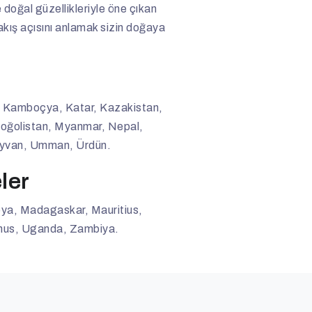
e doğal güzellikleriyle öne çıkan
akış açısını anlamak sizin doğaya
a, Kamboçya, Katar, Kazakistan,
 Moğolistan, Myanmar, Nepal,
Tayvan, Umman, Ürdün.
ler
bya, Madagaskar, Mauritius,
unus, Uganda, Zambiya.