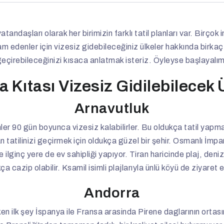
atandaşları olarak her birimizin farklı tatil planları var. Birç
edenler için vizesiz gidebileceğiniz ülkeler hakkında birkaç t
geçirebileceğinizi kısaca anlatmak isteriz. Öyleyse başlayalım
 Kıtası Vizesiz Gidilebilecek 
Arnavutluk
er 90 gün boyunca vizesiz kalabilirler. Bu oldukça tatil yapmak
n tatilinizi geçirmek için oldukça güzel bir şehir. Osmanlı İmpa
 ve ilginç yere de ev sahipliği yapıyor. Tiran haricinde plaj, de
a cazip olabilir. Ksamil isimli plajlarıyla ünlü köyü de ziyaret 
Andorra
n ilk şey İspanya ile Fransa arasinda Pirene daglarının ortası