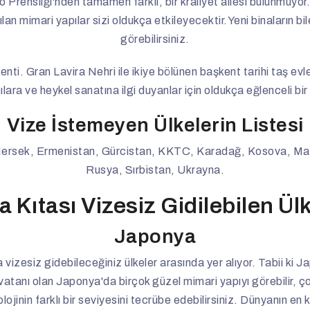
Prensliği'nden tamamen farklı, bir kraliyet ailesi bulunmuyor. 
an mimari yapılar sizi oldukça etkileyecektir.Yeni binaların bile
görebilirsiniz.
nti. Gran Lavira Nehri ile ikiye bölünen başkent tarihi taş evler
pılara ve heykel sanatına ilgi duyanlar için oldukça eğlenceli bi
Vize İstemeyen Ülkelerin Listesi
ersek, Ermenistan, Gürcistan, KKTC, Karadağ, Kosova, Ma
Rusya, Sırbistan, Ukrayna.
 Kıtası Vizesiz Gidilebilen Ül
Japonya
izesiz gidebileceğiniz ülkeler arasında yer alıyor. Tabii ki J
vatanı olan Japonya'da birçok güzel mimari yapıyı görebilir, çok
jinin farklı bir seviyesini tecrübe edebilirsiniz. Dünyanın en k