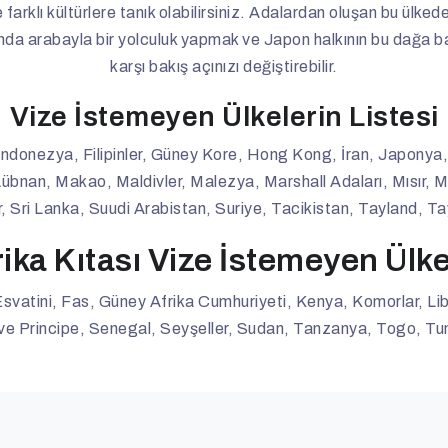
arklı kültürlere tanık olabilirsiniz. Adalardan oluşan bu ülked
'nda arabayla bir yolculuk yapmak ve Japon halkının bu dağa b
karşı bakış açınızı değiştirebilir.
Vize İstemeyen Ülkelerin Listesi
ndonezya, Filipinler, Güney Kore, Hong Kong, İran, Japony
Lübnan, Makao, Maldivler, Malezya, Marshall Adaları, Mısır,
, Sri Lanka, Suudi Arabistan, Suriye, Tacikistan, Tayland, 
rika Kıtası Vize İstemeyen Ülke
Esvatini, Fas, Güney Afrika Cumhuriyeti, Kenya, Komorlar, Li
 Principe, Senegal, Seyşeller, Sudan, Tanzanya, Togo, T