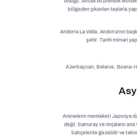
olduğu. Ancak bu prenslik Monako 
bölgeden çıkarılan taşlarla yapıl
Andorra La Vella, Andorra'nın başke
şehir. Tarihi mimari ya
Azerbaycan, Belarus, Bosna-H
Asya
Animelerin memleketi Japonya da v
değil. Samuray ve ninjaların ana 
bahçelerde gezebilir ve teknolo