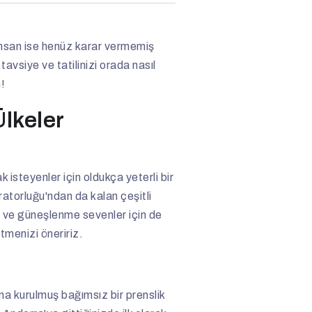
ok insan ise henüz karar vermemiş
avsiye ve tatilinizi orada nasıl
!
Ülkeler
 isteyenler için oldukça yeterli bir
ratorluğu'ndan da kalan çeşitli
niz ve güneşlenme sevenler için de
etmenizi öneririz.
na kurulmuş bağımsız bir prenslik