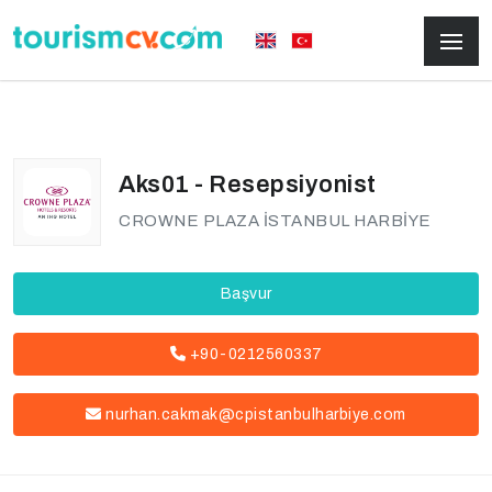
Aks01 - Resepsiyonist
CROWNE PLAZA İSTANBUL HARBİYE
Başvur
+90-0212560337
nurhan.cakmak@cpistanbulharbiye.com