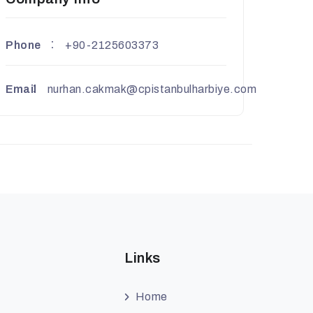
Phone
+90-2125603373
Email
nurhan.cakmak@cpistanbulharbiye.com
Links
Home