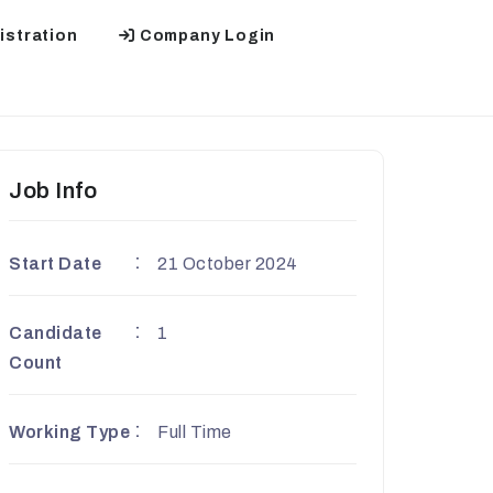
stration
Company Login
Job Info
Start Date
21 October 2024
Candidate
1
Count
Working Type
Full Time