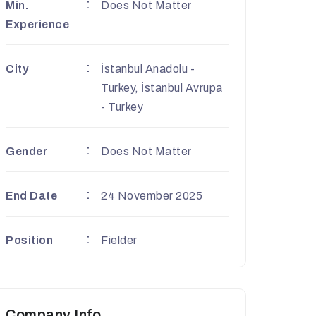
Min.
Does Not Matter
Experience
City
İstanbul Anadolu -
Turkey, İstanbul Avrupa
- Turkey
Gender
Does Not Matter
End Date
24 November 2025
Position
Fielder
Company Info