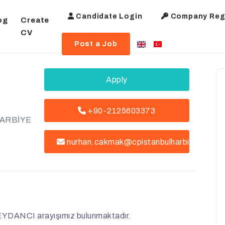
Candidate Login
Company Regi
og
Create
CV
Post a Job
Apply
+90-2125603373
ARBİYE
nurhan.cakmak@cpistanbulharbiye.com
EYDANCI arayışımız bulunmaktadır.