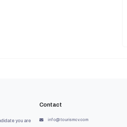
Contact
info@tourismcv.com
ndidate you are