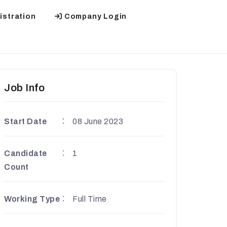
stration
Company Login
Job Info
Start Date
08 June 2023
Candidate
1
Count
Working Type
Full Time