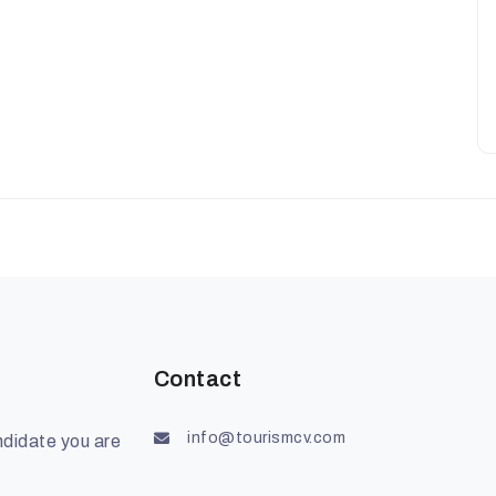
Contact
info@tourismcv.com
ndidate you are