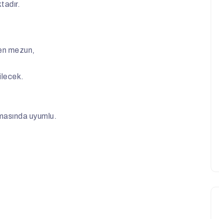
tadır.
den mezun,
ilecek.
şmasında uyumlu.