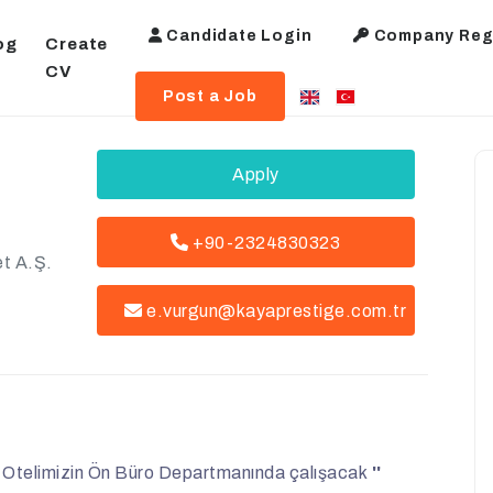
Candidate Login
Company Regi
og
Create
CV
Post a Job
Apply
+90-2324830323
et A.Ş.
e.vurgun@kayaprestige.com.tr
ge Otelimizin Ön Büro Departmanında çalışacak
''