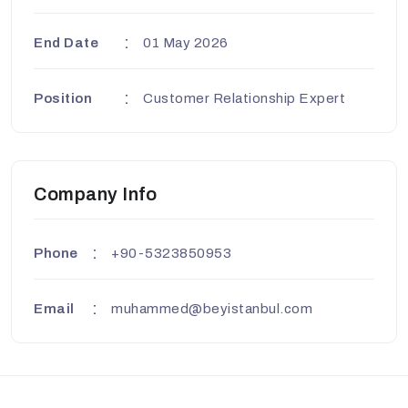
End Date
01 May 2026
Position
Customer Relationship Expert
Company Info
Phone
+90-5323850953
Email
muhammed@beyistanbul.com