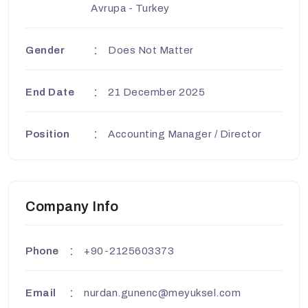
Avrupa - Turkey
Gender
Does Not Matter
End Date
21 December 2025
Position
Accounting Manager / Director
Company Info
Phone
+90-2125603373
Email
nurdan.gunenc@meyuksel.com